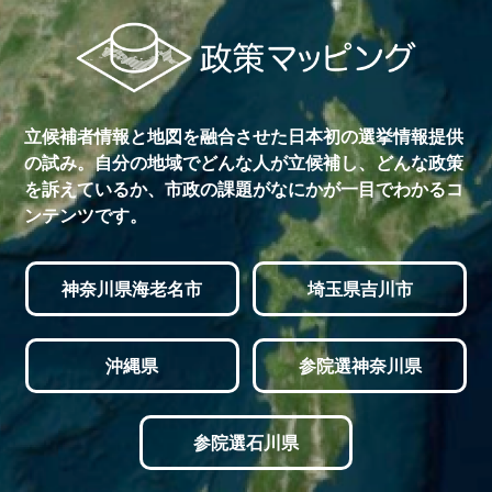
立候補者情報と地図を融合させた日本初の選挙情報提供
の試み。自分の地域でどんな人が立候補し、どんな政策
を訴えているか、市政の課題がなにかが一目でわかるコ
ンテンツです。
神奈川県海老名市
埼玉県吉川市
沖縄県
参院選神奈川県
参院選石川県